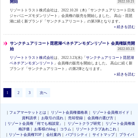
開始
2022.10.21
リゾートトラスト株式会社は、2022.10.20（木)「サンクチュアリコート日光
ジャパニーズモダンリゾート」会員権の販売を開始しました。 高山・琵琶
湖に続く新ブランド「サンクチュアリコート」の第3弾となります。
» 続きを読む
サンクチュアリコート琵琶湖ベネチアンモダンリゾート 会員権販売開
始
2022.03.23
リゾートトラスト株式会社
は、2022.3.23(水)「
サンクチュアリコート琵琶湖
ベネチアンモダンリゾート
」会員権の販売を開始しました。 高山に続く新
ブランド「サンクチュアリコート」の第2弾となります。
» 続きを読む
1
2
3
次へ
｜
フェアマーケットとは
｜
リゾート会員権価格表
｜
リゾート会員権ガイド
｜
資料請求
｜
お取引の流れ
｜
売却登録
｜
会員権の選び方
｜
｜リゾート会員権「何でも相談室」
｜
リゾートクラブ研究
｜
リゾート会員権価
格評価
｜
お客様のblog
｜
コラム
｜
リゾートクラブあれこれ
｜
｜
リゾート会員権TOP
｜
会社案内
｜
パブリシティ
｜
サイトマップ
｜
プライバ