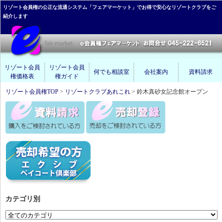
リゾート会員権の公正な流通システム「フェアマーケット」でお得で安心なリゾートクラブをご
紹介します
リゾート会員
リゾート会員
何でも相談室
会社案内
資料請求
権価格表
権ガイド
リゾート会員権TOP
>
リゾートクラブあれこれ
> 鈴木真砂女記念館オープン
カテゴリ別