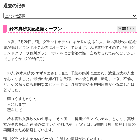
過去の記事
鈴木真砂女記念館オープン
2008.10.06
今夏、7月20日、鴨川グランドホテルにゆかりのある俳人、鈴木真砂女の記念
館が鴨川グランドホテル内にオープンしています。入場無料ですので、鴨川グ
ランドタワーや鴨川グランドホテルにご宿泊の際、立ち寄られてみてはいかが
でしょうか（2008年7月）
俳人 鈴木真砂女(すずきまさじょ)は、千葉の鴨川に生まれ、波乱万丈の人生
をおくりました。最初の結婚相手は失踪。その後も再婚、離別、上京、不倫な
ど、その余りにも劇的なエピソードは、丹羽文夫や瀬戸内寂聴が小説にしたほ
どでした。
羅（うすもの）や
人悲します
恋をして
鈴木真砂女真砂女の生家は、その後、「鴨川グランドホテル」となり、真砂
女が生家を出た後 銀座に開いた小料理屋「卯波」は、2008年1月、銀座1丁目の
再開発のため閉店しています。
鴨川グランドホテルのページにも詳しい情報が出ています。