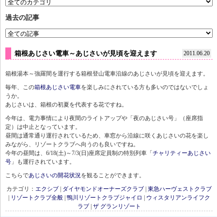
過去の記事
箱根あじさい電車～あじさいが見頃を迎えます
2011.06.20
箱根湯本～強羅間を運行する箱根登山電車沿線のあじさいが見頃を迎えます。
毎年、この
箱根あじさい電車
を楽しみにされている方も多いのではないでしょ
うか。
あじさいは、箱根の初夏を代表する花ですね。
今年は、電力事情により夜間のライトアップや「夜のあじさい号」（座席指
定）は中止となっています。
昼間は通常通り運行されているため、車窓から沿線に咲くあじさいの花を楽し
みながら、リゾートクラブへ向うのも良いですね。
今年の昼間は、6/18(土)～7/3(日)座席定員制の特別列車「
チャリティーあじさい
号
」も運行されています。
こちらで
あじさいの開花状況
を観ることができます。
カテゴリ：
エクシブ
|
ダイヤモンドオーナーズクラブ
|
東急ハーヴェストクラブ
|
リゾートクラブ全般
|
鴨川リゾートクラブジャイロ
|
ウィスタリアンライフク
ラブ
|
ザ グランリゾート