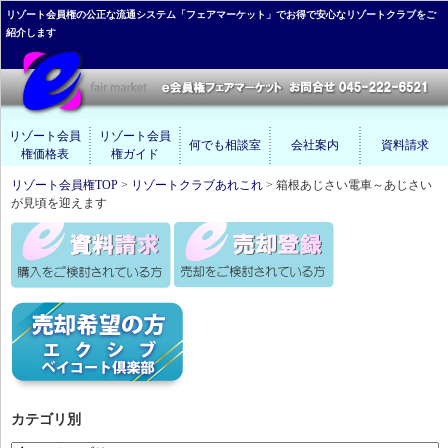
リゾート会員権の公正な流通システム「フェアマーケット」でお得で安心なリゾートクラブをご
紹介します
リゾート会員
リゾート会員
何でも相談室
会社案内
資料請求
権価格表
権ガイド
リゾート会員権TOP
>
リゾートクラブあれこれ
> 箱根あじさい電車～あじさい
が見頃を迎えます
カテゴリ別