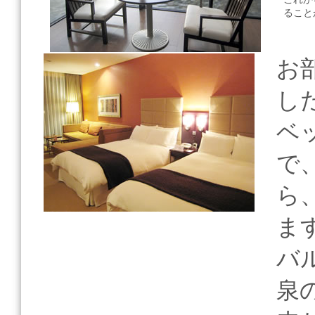
ること
お
し
ベ
で
ら
ま
バ
泉