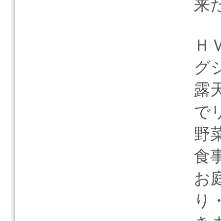
来
Ｈ
グ
露
で
野
食
お
り