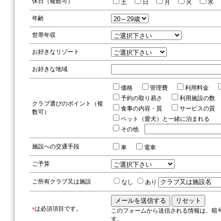
休日（複数可）
土
日
月
火
水
年齢
世帯年収
お好きなリゾート
お好きな地域
価格
管理費
利用料金
予約の取り易さ
利用施設の
クラブ選びのポイント（複
食事の内容・質
サービスの
数可）
ペット（愛犬）と一緒に泊まれる
その他
施設への交通手段
車
電車
ご予算
ご所有クラブ又は施設
なし
あり
は必須項目です。
*
このフォームから送信される情報は、暗
す。