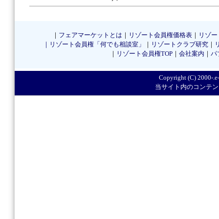
｜
フェアマーケットとは
｜
リゾート会員権価格表
｜
リゾー
｜リゾート会員権「何でも相談室」
｜
リゾートクラブ研究
｜
｜
リゾート会員権TOP
｜
会社案内
｜
パ
Copyright (C) 2000-.e-
当サイト内のコンテン