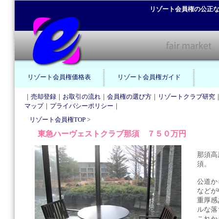
リゾート会員権の公正
リゾート会員権価格表
リゾート会員権ガイド
｜
売却登録
｜
お取引の流れ
｜
会員権の選び方
｜
リゾートクラブ研究
マップ
｜
プライバシーポリシー
｜
リゾート会員権TOP
>
東急ハーヴェストクラブ那須 ７５０万円
那須高
須。
公道か
などが
重厚感
ルな落
これか