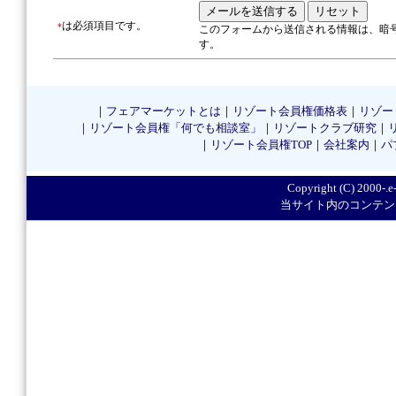
は必須項目です。
*
このフォームから送信される情報は、暗
す。
｜
フェアマーケットとは
｜
リゾート会員権価格表
｜
リゾー
｜リゾート会員権「何でも相談室」
｜
リゾートクラブ研究
｜
｜
リゾート会員権TOP
｜
会社案内
｜
パ
Copyright (C) 2000-.e-
当サイト内のコンテン