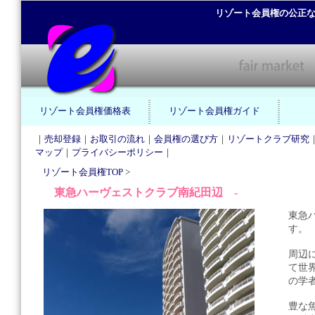
リゾート会員権の公正
リゾート会員権価格表
リゾート会員権ガイド
｜
売却登録
｜
お取引の流れ
｜
会員権の選び方
｜
リゾートクラブ研究
マップ
｜
プライバシーポリシー
｜
リゾート会員権TOP
>
東急ハーヴェストクラブ南紀田辺 -
東急
す。
周辺
て世
の学
豊な