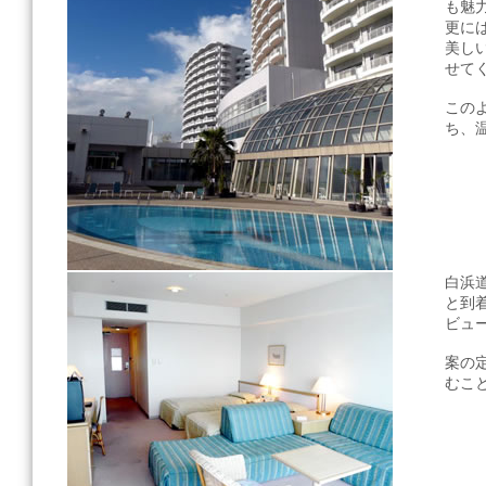
も魅
更に
美し
せて
この
ち、
白浜
と到
ビュ
案の
むこ