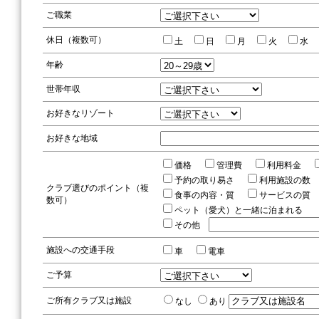
ご職業
休日（複数可）
土
日
月
火
水
年齢
世帯年収
お好きなリゾート
お好きな地域
価格
管理費
利用料金
予約の取り易さ
利用施設の
クラブ選びのポイント（複
食事の内容・質
サービスの
数可）
ペット（愛犬）と一緒に泊まれる
その他
施設への交通手段
車
電車
ご予算
ご所有クラブ又は施設
なし
あり