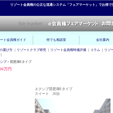
リゾート会員権の公正な流通システム「フェアマーケット」でお得で
ート会員権ガイド
何でも相談室
会社案内
の選び方
｜
リゾートクラブ研究
｜
リゾート会員権時価評価
｜
コラム
｜
リゾ
｜
シブ
> 琵琶湖Eタイプ
00万円
エクシブ琵琶湖Eタイプ
スイート 26泊