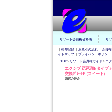
リゾート会員権価格表
リゾ
｜
売却登録
｜
お取引の流れ
｜
会員権
イトマップ
｜
プライバシーポリシー
TOP
>
リゾート会員権ガイド
>
エク
エクシブ 琵琶湖Eタイプ 3
交換ｸﾞﾚｰﾄE (スイート)
売買の仲介