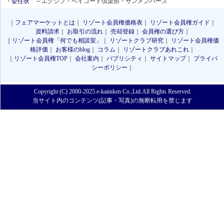
・
委任状
～エクシブ・ベイコート倶楽部・サンメンバーズ
｜
フェアマーケットとは
｜
リゾート会員権価格表
｜
リゾート会員権ガイド
｜
資料請求
｜
お取引の流れ
｜
売却登録
｜
会員権の選び方
｜
｜リゾート会員権「何でも相談室」
｜
リゾートクラブ研究
｜
リゾート会員権価
格評価
｜
お客様のblog
｜
コラム
｜
リゾートクラブあれこれ
｜
｜
リゾート会員権TOP
｜
会社案内
｜
パブリシティ
｜
サイトマップ
｜
プライバ
シーポリシー
｜
Copyright (C) 2000-2025.e-kaiinken Co.,Ltd.All Rights Reserved.
当サイト内のコンテンツ(記事・写真)の無断転用を禁じます