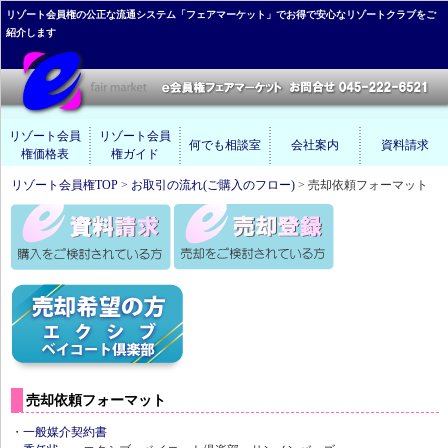
リゾート会員権の公正な流通システム「フェアマーケット」でお得で安心なリゾートクラブをご
紹介します
リゾート会員
リゾート会員
何でも相談室
会社案内
資料請求
権価格表
権ガイド
リゾート会員権TOP
>
お取引の流れ(ご購入のフロー)
> 売却依頼フォーマット
売却依頼フォーマット
・
一般媒介契約書